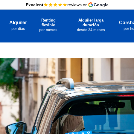
Excelent
reviews on
Google
Renting
Alquiler larga
Alquiler
Carsh
flexible
duración
por días
por h
por meses
desde 24 meses