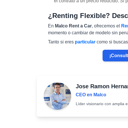
el contrato a un precio reducido. Si 
¿Renting Flexible? Desc
En
Malco Rent a Car
, ofrecemos el
Ren
momento o cambiar de modelo sin pena
Tanto si eres
particular
como si busca
¡Consult
Jose Ramon Herna
CEO en Malco
Líder visionario con amplia e