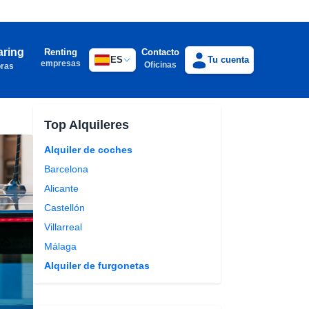
aring
Renting
Contacto
ES
Tu cuenta
empresas
Oficinas
oras
Top Alquileres
Alquiler de coches
Barcelona
Alicante
Castellón
Villarreal
Málaga
Alquiler de furgonetas