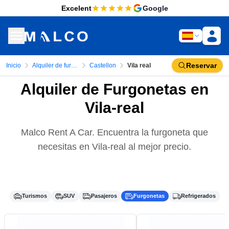
Excelent
Google
Reservar
Inicio
Alquiler de furgonetas
Castellon
Vila real
Alquiler de Furgonetas en
Vila-real
Malco Rent A Car. Encuentra la furgoneta que
necesitas en Vila-real al mejor precio.
Turismos
SUV
Pasajeros
Furgonetas
Refrigerados