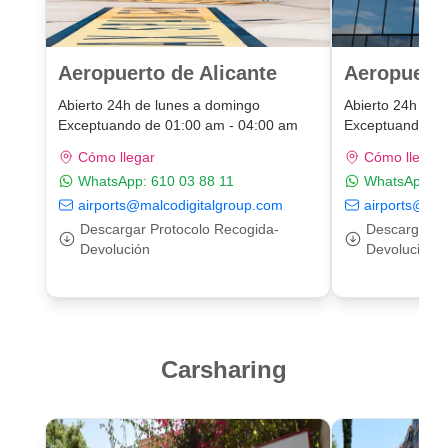
Aeropuerto de Alicante
Aeropuert
Abierto 24h de lunes a domingo
Abierto 24h de 
Exceptuando de 01:00 am - 04:00 am
Exceptuando de
Cómo llegar
Cómo llegar
WhatsApp:
610 03 88 11
WhatsApp:
6
airports@malcodigitalgroup.com
airports@mal
Descargar Protocolo Recogida-
Descargar P
Devolución
Devolución
Carsharing