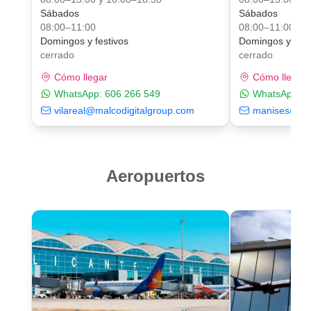
Sábados
Sábados
08:00–11:00
08:00–11:00
Domingos y festivos
Domingos y fest
cerrado
cerrado
Cómo llegar
Cómo llegar
WhatsApp:
606 266 549
WhatsApp:
6
vilareal@malcodigitalgroup.com
manises@mal
Aeropuertos