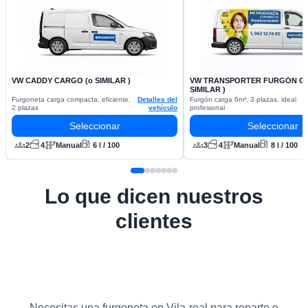
VW CADDY CARGO (o SIMILAR )
VW TRANSPORTER FURGÓN CA
SIMILAR )
Furgoneta carga compacta, eficiente,
Detalles del
Furgón carga 6m³, 3 plazas, ideal
2 plazas
vehículo
profesional
Seleccionar
Seleccionar
2
4
Manual
6 l / 100
3
4
Manual
8 l / 100
Lo que dicen nuestros
clientes
Necesitas una furgoneta en Vila-real para reparto o