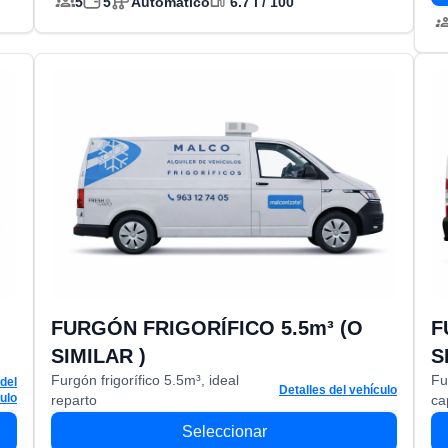
5
5
Automático
6.7 l / 100
FURGÓN FRIGORÍFICO 5.5m³ (O
F
detalles del vehículo
SIMILAR )
S
Furgón frigorífico 5.5m³, ideal
Fu
 del
Detalles del vehículo
ulo
reparto
ca
Seleccionar