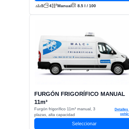
5
4
Manual
8.5 l / 100
FURGÓN FRIGORÍFICO MANUAL
detalles del vehículo
11m³
Furgón frigorífico 11m³ manual, 3
Detalles
vehíc
plazas, alta capacidad
Seleccionar