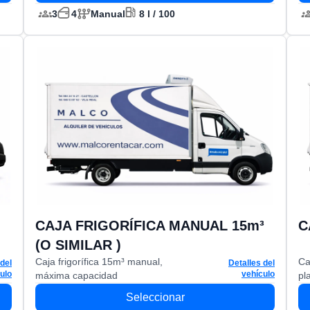
3
4
Manual
8 l / 100
CAJA FRIGORÍFICA MANUAL 15m³
C
detalles del vehículo
(O SIMILAR )
Caja frigorífica 15m³ manual,
Ca
 del
Detalles del
ulo
vehículo
máxima capacidad
pl
Seleccionar