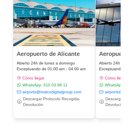
Aeropuerto de Alicante
Aeropuert
Abierto 24h de lunes a domingo
Abierto 24h de 
Exceptuando de 01:00 am - 04:00 am
Exceptuando de
Cómo llegar
Cómo llegar
WhatsApp:
610 03 88 11
WhatsApp:
6
airports@malcodigitalgroup.com
airports@mal
Descargar Protocolo Recogida-
Descargar P
Devolución
Devolución