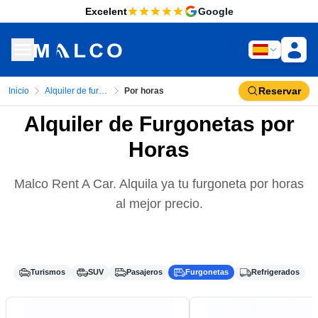
Excelent
Google
Reservar
Inicio
Alquiler de furgonetas
Por horas
Alquiler de Furgonetas por
Horas
Malco Rent A Car. Alquila ya tu furgoneta por horas
al mejor precio.
Turismos
SUV
Pasajeros
Furgonetas
Refrigerados