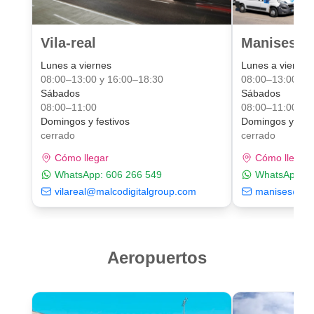
Vila-real
Manises Va
Lunes a viernes
Lunes a viernes
08:00–13:00 y 16:00–18:30
08:00–13:00 y 
Sábados
Sábados
08:00–11:00
08:00–11:00
Domingos y festivos
Domingos y fest
cerrado
cerrado
Cómo llegar
Cómo llegar
WhatsApp:
606 266 549
WhatsApp:
6
vilareal@malcodigitalgroup.com
manises@mal
Aeropuertos