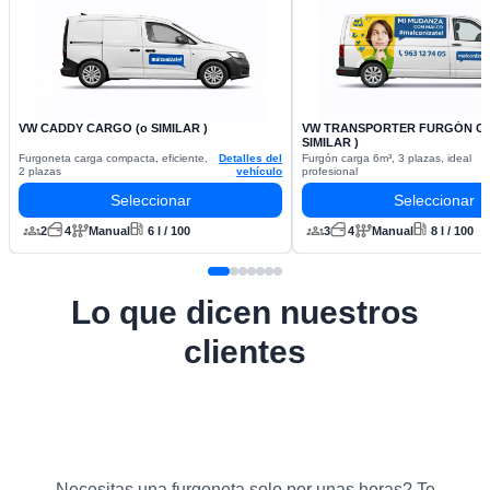
VW CADDY CARGO (o SIMILAR )
VW TRANSPORTER FURGÓN CA
SIMILAR )
Furgoneta carga compacta, eficiente,
Detalles del
Furgón carga 6m³, 3 plazas, ideal
2 plazas
vehículo
profesional
Seleccionar
Seleccionar
2
4
Manual
6 l / 100
3
4
Manual
8 l / 100
Lo que dicen nuestros
clientes
Necesitas una furgoneta solo por unas horas? Te