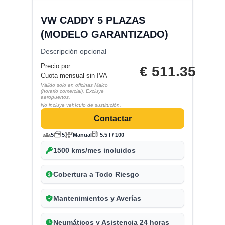
VW CADDY 5 PLAZAS
(MODELO GARANTIZADO)
Descripción opcional
Precio por
€
511.35
Cuota mensual sin IVA
Válido solo en oficinas Malco
(horario comercial). Excluye
aeropuertos.
No incluye vehículo de sustitución.
Contactar
5
5
Manual
5.5 l / 100
1500 kms/mes incluidos
Cobertura a Todo Riesgo
Mantenimientos y Averías
Neumáticos y Asistencia 24 horas