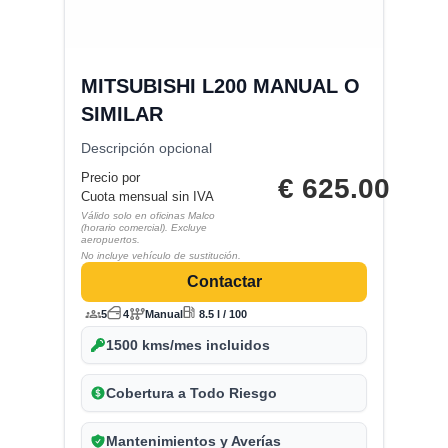
MITSUBISHI L200 MANUAL O
SIMILAR
Descripción opcional
Precio por
€
625.00
Cuota mensual sin IVA
Válido solo en oficinas Malco
(horario comercial). Excluye
aeropuertos.
No incluye vehículo de sustitución.
Contactar
5
4
Manual
8.5 l / 100
1500 kms/mes incluidos
Cobertura a Todo Riesgo
Mantenimientos y Averías