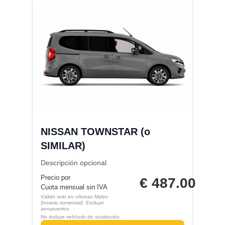
NISSAN TOWNSTAR (o
SIMILAR)
Descripción opcional
Precio por
€
487.00
Cuota mensual sin IVA
Válido solo en oficinas Malco
(horario comercial). Excluye
aeropuertos.
No incluye vehículo de sustitución.