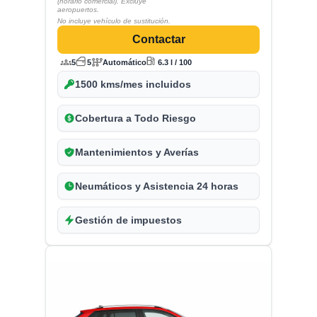
(horario comercial). Excluye
aeropuertos.
No incluye vehículo de sustitución.
Contactar
5
5
Automático
6.3 l / 100
1500 kms/mes incluidos
Cobertura a Todo Riesgo
Mantenimientos y Averías
Neumáticos y Asistencia 24 horas
Gestión de impuestos