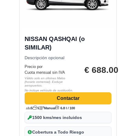
NISSAN QASHQAI (o
SIMILAR)
Descripción opcional
Precio por
€
688.00
Cuota mensual sin IVA
Válido solo en oficinas Malco
(horario comercial). Excluye
aeropuertos.
No incluye vehículo de sustitución.
Contactar
5
5
Manual
6.8 l / 100
1500 kms/mes incluidos
Cobertura a Todo Riesgo