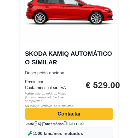
SKODA KAMIQ AUTOMÁTICO
O SIMILAR
Descripción opcional
Precio por
€
529.00
Cuota mensual sin IVA
Válido solo en oficinas Malco
(horario comercial). Excluye
aeropuertos.
No incluye vehículo de sustitución.
Contactar
5
5
Automático
6.5 l / 100
1500 kms/mes incluidos