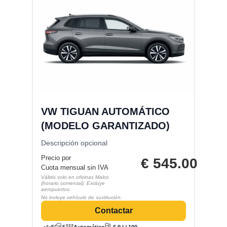
VW TIGUAN AUTOMÁTICO
(MODELO GARANTIZADO)
Descripción opcional
Precio por
€
545.00
Cuota mensual sin IVA
Válido solo en oficinas Malco
(horario comercial). Excluye
aeropuertos.
No incluye vehículo de sustitución.
Contactar