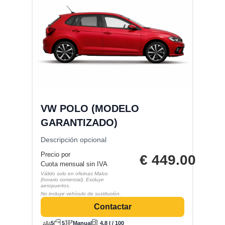
VW POLO (MODELO
GARANTIZADO)
Descripción opcional
Precio por
€
449.00
Cuota mensual sin IVA
Válido solo en oficinas Malco
(horario comercial). Excluye
aeropuertos.
No incluye vehículo de sustitución.
Contactar
5
5
Manual
4.8 l / 100