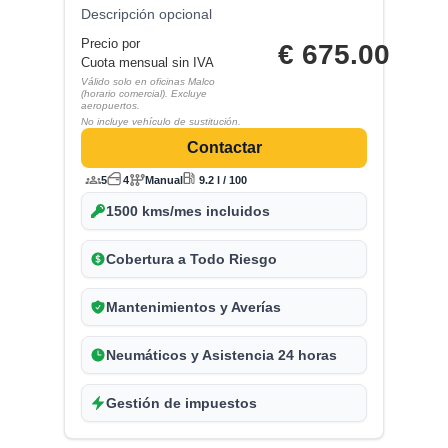
Descripción opcional
Precio por
€
675.00
Cuota mensual sin IVA
Válido solo en oficinas Malco
(horario comercial). Excluye
aeropuertos.
No incluye vehículo de sustitución.
Contactar
5
4
Manual
9.2 l / 100
1500 kms/mes incluidos
Cobertura a Todo Riesgo
Mantenimientos y Averías
Neumáticos y Asistencia 24 horas
Gestión de impuestos