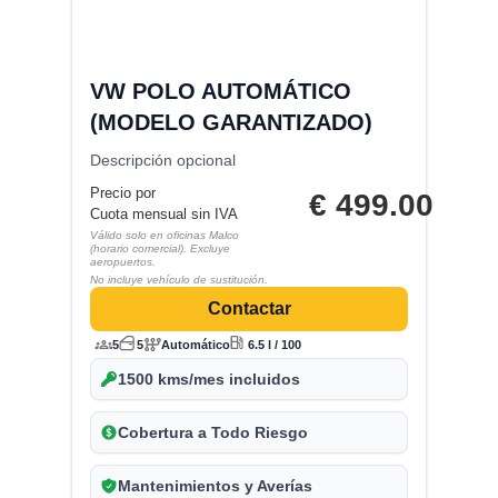
VW POLO AUTOMÁTICO
(MODELO GARANTIZADO)
Descripción opcional
Precio por
€
499.00
Cuota mensual sin IVA
Válido solo en oficinas Malco
(horario comercial). Excluye
aeropuertos.
No incluye vehículo de sustitución.
Contactar
5
5
Automático
6.5 l / 100
1500 kms/mes incluidos
Cobertura a Todo Riesgo
Mantenimientos y Averías