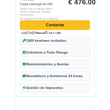
€
476.00
Cuota mensual sin IVA
Válido solo en oficinas Malco
(horario comercial). Excluye
aeropuertos.
No incluye vehículo de sustitución.
Contactar
5
5
Manual
5.6 l / 100
1500 kms/mes incluidos
Cobertura a Todo Riesgo
Mantenimientos y Averías
Neumáticos y Asistencia 24 horas
Gestión de impuestos