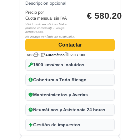
Descripción opcional
Precio por
€
580.20
Cuota mensual sin IVA
Válido solo en oficinas Malco
(horario comercial). Excluye
aeropuertos.
No incluye vehículo de sustitución.
Contactar
5
5
Automático
5.9 l / 100
1500 kms/mes incluidos
Cobertura a Todo Riesgo
Mantenimientos y Averías
Neumáticos y Asistencia 24 horas
Gestión de impuestos