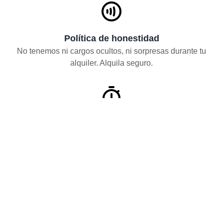
Política de honestidad
No tenemos ni cargos ocultos, ni sorpresas durante tu
alquiler. Alquila seguro.
Depósito reducido
Soporte y asistencia durante todo el día, todos los días.
Alquiler flexible y por horas
Alquila desde unas horas para una mudanza hasta 60
meses.