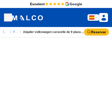
Excelent
Google
Reservar
Inicio
Flota
Alquiler volkswagen caravelle de 9 plazas automatico