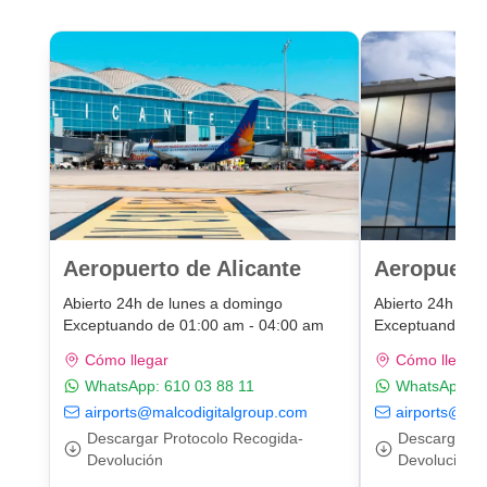
Aeropuerto de Alicante
Aeropuert
Abierto 24h de lunes a domingo
Abierto 24h de 
Exceptuando de 01:00 am - 04:00 am
Exceptuando de
Cómo llegar
Cómo llegar
WhatsApp:
610 03 88 11
WhatsApp:
6
airports@malcodigitalgroup.com
airports@mal
Descargar Protocolo Recogida-
Descargar P
Devolución
Devolución