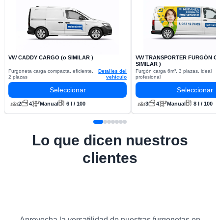
VW CADDY CARGO (o SIMILAR )
VW TRANSPORTER FURGÓN CA
SIMILAR )
Furgoneta carga compacta, eficiente,
Detalles del
Furgón carga 6m³, 3 plazas, ideal
2 plazas
vehículo
profesional
Seleccionar
Seleccionar
2
4
Manual
6 l / 100
3
4
Manual
8 l / 100
Lo que dicen nuestros
clientes
Aprovecha la versatilidad de nuestras furgonetas en