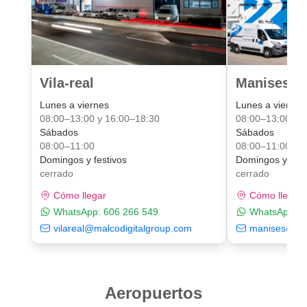
Vila-real
Manises Va
Lunes a viernes
Lunes a viernes
08:00–13:00 y 16:00–18:30
08:00–13:00 y 
Sábados
Sábados
08:00–11:00
08:00–11:00
Domingos y festivos
Domingos y fest
cerrado
cerrado
Cómo llegar
Cómo llegar
WhatsApp:
606 266 549
WhatsApp:
6
vilareal@malcodigitalgroup.com
manises@mal
Aeropuertos