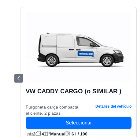
VW CADDY CARGO (o SIMILAR )
Detalles del vehículo
Furgoneta carga compacta,
eficiente, 2 plazas
Seleccionar
2
4
Manual
6 l / 100