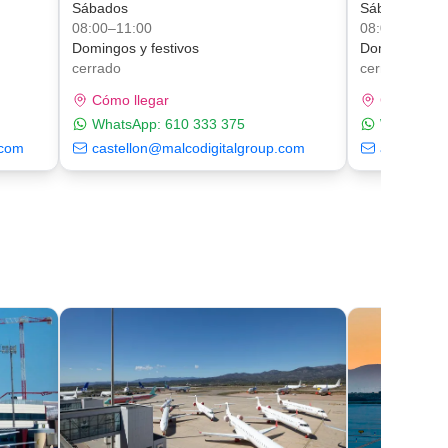
Sábados
Sábados
08:00–11:00
08:00–11:00
Domingos y festivos
Domingos y fe
cerrado
cerrado
Cómo llegar
Cómo lleg
WhatsApp:
610 333 375
WhatsApp
.com
castellon@malcodigitalgroup.com
alicante@