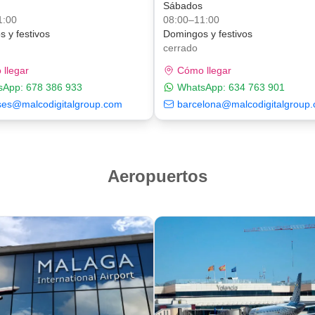
s
Sábados
1:00
08:00–11:00
 y festivos
Domingos y festivos
cerrado
llegar
Cómo llegar
sApp:
678 386 933
WhatsApp:
634 763 901
ses@malcodigitalgroup.com
barcelona@malcodigitalgroup
Aeropuertos