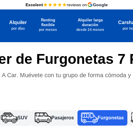
Excelent
reviews on
Google
Renting
Alquiler larga
Alquiler
Carsh
flexible
duración
por días
por h
por meses
desde 24 meses
ler de Furgonetas 7 
 A Car. Muévete con tu grupo de forma cómoda y
SUV
Pasajeros
Furgonetas