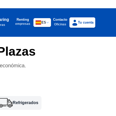
aring
Renting
Contacto
ES
Tu cuenta
empresas
Oficinas
oras
Plazas
 económica.
Refrigerados