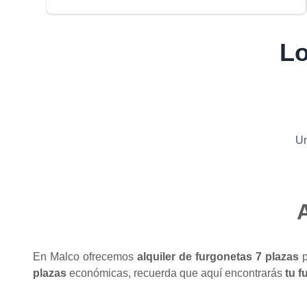
Lo
Un
A
En Malco ofrecemos
alquiler de furgonetas 7 plazas
p
plazas
económicas, recuerda que aquí encontrarás
tu f