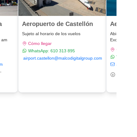
a
Aeropuerto de Castellón
Aeropuer
Sujeto al horario de los vuelos
Abierto 24h d
0 am
Exceptuando 
Cómo llegar
Cómo lleg
WhatsApp:
610 313 895
WhatsApp
airport.castellon@malcodigitalgroup.com
om
airports@
-
Descargar
Devolució