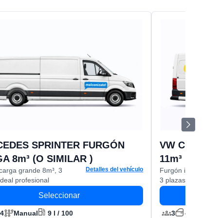
EDES SPRINTER FURGÓN
VW CRAFTE
A 8m³ (O SIMILAR )
11m³ (O SIM
Detalles del vehículo
carga grande 8m³, 3
Furgón industrial 
ideal profesional
3 plazas, uso inten
Seleccionar
4
Manual
9 l / 100
3
4
Manu