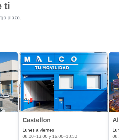
 ti
rgo plazo.
Castellon
Alicante
Lunes a viernes
Lunes a viern
08:00–13:00 y 16:00–18:30
08:00–13:00 