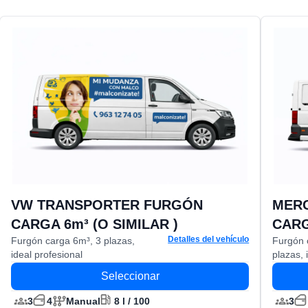
VW TRANSPORTER FURGÓN
MERC
CARGA 6m³ (O SIMILAR )
CARG
Detalles del vehículo
Furgón carga 6m³, 3 plazas,
Furgón 
ideal profesional
plazas, 
Seleccionar
3
4
Manual
8 l / 100
3