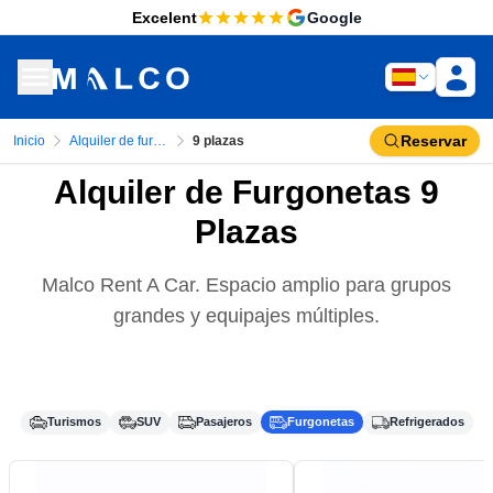
Excelent
Google
Reservar
Inicio
Alquiler de furgonetas
9 plazas
Alquiler de Furgonetas 9
Plazas
Malco Rent A Car. Espacio amplio para grupos
grandes y equipajes múltiples.
Turismos
SUV
Pasajeros
Furgonetas
Refrigerados