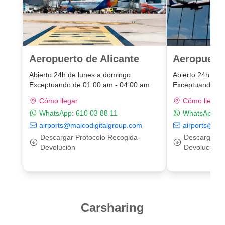
Aeropuerto de Alicante
Aeropuert
Abierto 24h de lunes a domingo
Abierto 24h de 
Exceptuando de 01:00 am - 04:00 am
Exceptuando de
Cómo llegar
Cómo llegar
WhatsApp:
610 03 88 11
WhatsApp:
6
airports@malcodigitalgroup.com
airports@mal
Descargar Protocolo Recogida-
Descargar P
Devolución
Devolución
Carsharing