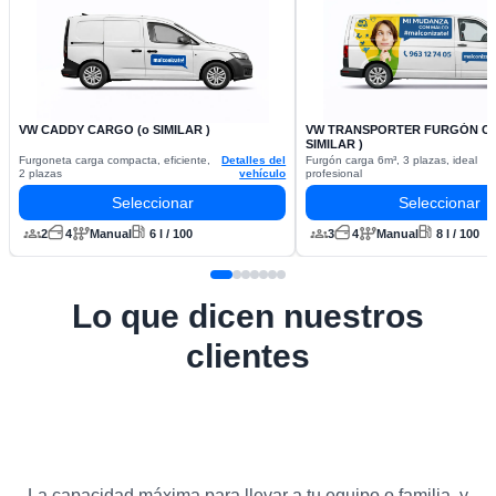
VW CADDY CARGO (o SIMILAR )
VW TRANSPORTER FURGÓN CA
SIMILAR )
Furgoneta carga compacta, eficiente,
Detalles del
Furgón carga 6m³, 3 plazas, ideal
2 plazas
vehículo
profesional
Seleccionar
Seleccionar
2
4
Manual
6 l / 100
3
4
Manual
8 l / 100
Lo que dicen nuestros
clientes
La capacidad máxima para llevar a tu equipo o familia, y