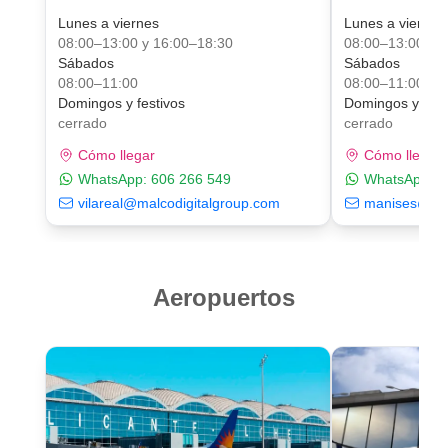
Lunes a viernes
Lunes a viernes
08:00–13:00 y 16:00–18:30
08:00–13:00 y 
Sábados
Sábados
08:00–11:00
08:00–11:00
Domingos y festivos
Domingos y fest
cerrado
cerrado
Cómo llegar
Cómo llegar
WhatsApp:
606 266 549
WhatsApp:
6
vilareal@malcodigitalgroup.com
manises@mal
Aeropuertos