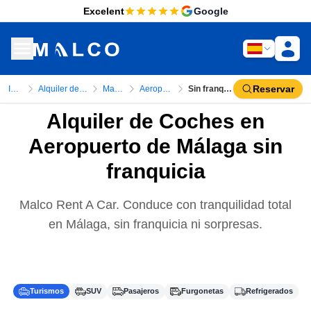
Excelent
Google
Reservar
Inicio
Alquiler de coches
Malaga
Aeropuerto
Sin franquicia
Alquiler de Coches en
Aeropuerto de Málaga sin
franquicia
Malco Rent A Car. Conduce con tranquilidad total
en Málaga, sin franquicia ni sorpresas.
Turismos
SUV
Pasajeros
Furgonetas
Refrigerados