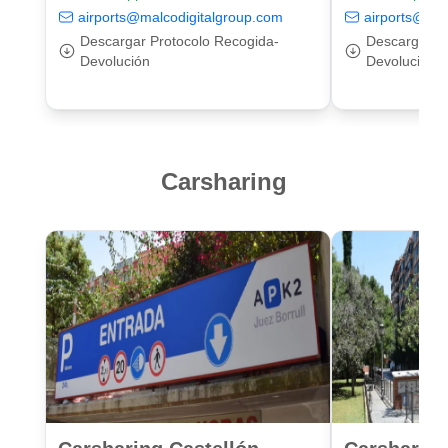
airports@malcodigitalgroup.com
airports@mal
Descargar Protocolo Recogida-
Descargar P
Devolución
Devolución
Carsharing