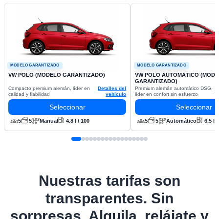
MODELO GARANTIZADO
MODELO GARANTIZADO
VW POLO (MODELO GARANTIZADO)
VW POLO AUTOMÁTICO (MOD
GARANTIZADO)
Compacto premium alemán, líder en
Detalles del
Premium alemán automático DSG,
calidad y fiabilidad
vehículo
líder en confort sin esfuerzo
Seleccionar
Seleccionar
5
5
Manual
4.8 l / 100
5
5
Automático
6.5 l 
Nuestras tarifas son
transparentes. Sin
sorpresas. Alquila, relájate y