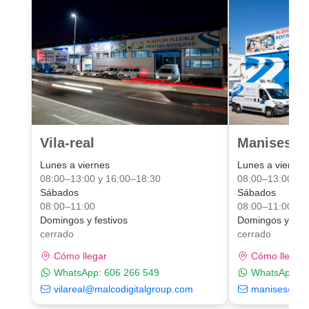
Vila-real
Manises Va
Lunes a viernes
Lunes a viernes
08:00–13:00 y 16:00–18:30
08:00–13:00 y 
Sábados
Sábados
08:00–11:00
08:00–11:00
Domingos y festivos
Domingos y fest
cerrado
cerrado
Cómo llegar
Cómo llegar
WhatsApp:
606 266 549
WhatsApp:
6
vilareal@malcodigitalgroup.com
manises@mal