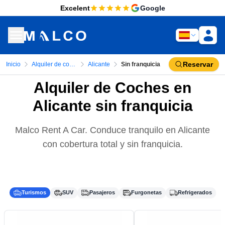
Excelent
Google
Reservar
Inicio
Alquiler de coches
Alicante
Sin franquicia
Alquiler de Coches en
Alicante sin franquicia
Malco Rent A Car. Conduce tranquilo en Alicante
con cobertura total y sin franquicia.
Turismos
SUV
Pasajeros
Furgonetas
Refrigerados