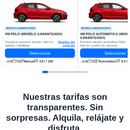
MODELO GARANTIZADO
MODELO GARANTIZADO
VW POLO (MODELO GARANTIZADO)
VW POLO AUTOMÁTICO (MOD
GARANTIZADO)
Compacto premium alemán, líder en
Detalles del
Premium alemán automático DSG,
calidad y fiabilidad
vehículo
líder en confort sin esfuerzo
Seleccionar
Seleccionar
5
5
Manual
4.8 l / 100
5
5
Automático
6.5 l 
Nuestras tarifas son
transparentes. Sin
sorpresas. Alquila, relájate y
disfruta.