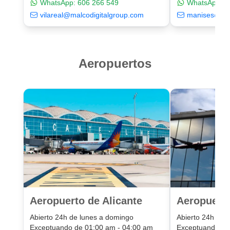
WhatsApp:
606 266 549
WhatsApp:
6
vilareal@malcodigitalgroup.com
manises@mal
Aeropuertos
Aeropuerto de Alicante
Aeropuert
Abierto 24h de lunes a domingo
Abierto 24h de 
Exceptuando de 01:00 am - 04:00 am
Exceptuando de