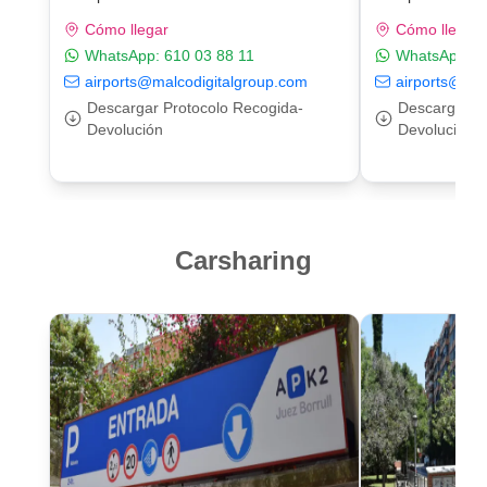
Cómo llegar
Cómo llegar
WhatsApp:
610 03 88 11
WhatsApp:
6
airports@malcodigitalgroup.com
airports@mal
Descargar Protocolo Recogida-
Descargar P
Devolución
Devolución
Carsharing