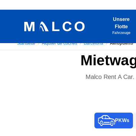
Unsere
Flotte
Fahrzeuge
Startseite
Alquiler de coches
Barcelona
Aeropuerto
Mietwag
Malco Rent A Car. 
PKWs