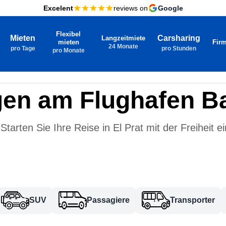
Excelent
reviews on
Google
Flexibel
Mieten
Carsharing
Langzeitmiete
mieten
Fir
24 Monate
pro Tage
pro Stunden
pro Monate
en am Flughafen B
Starten Sie Ihre Reise in El Prat mit der Freiheit e
SUV
Passagiere
Transporter