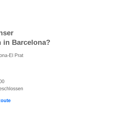
nser
 in Barcelona?
ona-El Prat
00
geschlossen
oute