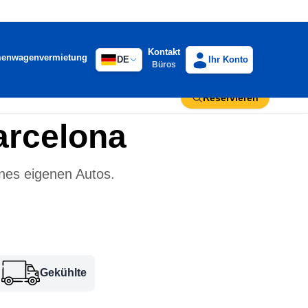
Kontakt
menwagenvermietung
DE
Ihr Konto
Büros
Reservieren
arcelona
ines eigenen Autos.
Gekühlte