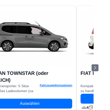
AN TOWNSTAR (oder
FIAT PANDA
ICH)
Fahrzeuginformationen
ransporter: 5 Sitze
Kompakt, vielseitig
ßes Ladevolumen (ca.
zu handhaben
Auswählen
4
5
Manu