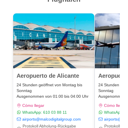
Aeropuerto de Alicante
Aeropuert
24 Stunden geöffnet von Montag bis
24 Stunden geöf
Sonntag
Sonntag
Ausgenommen von 01:00 bis 04:00 Uhr
Ausgenommen vo
Cómo llegar
Cómo llegar
WhatsApp:
610 03 88 11
WhatsApp:
6
airports@malcodigitalgroup.com
airports@mal
Protokoll Abholung-Rückgabe
Protokoll A