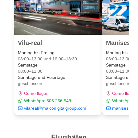
Vila-real
Manises Va
Montag bis Freitag
Montag bis Frei
08:00–13:00 und 16:00–18:30
08:00–13:00 un
Samstage
Samstage
08:00–11:00
08:00–11:00
Sonntage und Feiertage
Sonntage und F
geschlossen
geschlossen
Cómo llegar
Cómo llegar
WhatsApp:
606 266 549
WhatsApp:
6
vilareal@malcodigitalgroup.com
manises@mal
Flughäfen