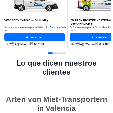
VW CADDY CARGO (o SIMILAR )
VW TRANSPORTER KASTENWA
(oder ÄHNLICH )
Kompakter Kastenwagen, effizient, 2
Fahrzeuginformationen
6m³ Kastenwagen, 3 Sitze, ideal für
Sitze
Profis
Auswählen
Auswählen
2
4
Manual
6 l / 100
3
4
Manual
8 l / 100
Lo que dicen nuestros
clientes
Arten von Miet-Transportern
in Valencia