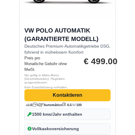
VW POLO AUTOMATIK
(GARANTIERTE MODELL)
Deutsches Premium-Automatikgetriebe DSG,
führend in mühelosem Komfort
Preis pro
€
499.00
Monatliche Gebühr ohne
MwSt.
Nur gültig in Malco-Büros
(Geschäftszeiten). Flughäfen
ausgeschlossen.
Kein Ersatzfahrzeug enthalten.
Kontaktieren
5
5
Automático
6.5 l / 100
1500 kms/Jahr enthalten
Vollkaskoversicherung