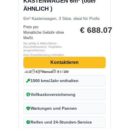
KASTENWAGEN 6m³ (oder
ÄHNLICH )
6m³ Kastenwagen, 3 Sitze, ideal für Profis
Preis pro
€
688.07
Monatliche Gebühr ohne
MwSt.
Nur gültig in Malco-Büros
(Geschäftszeiten). Flughäfen
ausgeschlossen.
Kein Ersatzfahrzeug enthalten.
Kontaktieren
3
4
Manual
8 l / 100
1500 kms/Jahr enthalten
Vollkaskoversicherung
Wartungen und Pannen
Reifen und 24-Stunden-Service