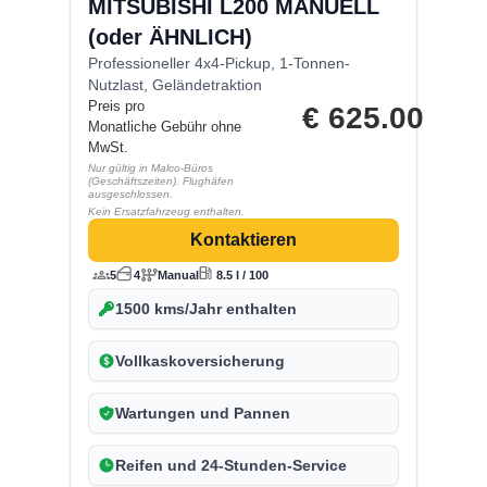
MITSUBISHI L200 MANUELL
(oder ÄHNLICH)
Professioneller 4x4-Pickup, 1-Tonnen-
Nutzlast, Geländetraktion
Preis pro
€
625.00
Monatliche Gebühr ohne
MwSt.
Nur gültig in Malco-Büros
(Geschäftszeiten). Flughäfen
ausgeschlossen.
Kein Ersatzfahrzeug enthalten.
Kontaktieren
5
4
Manual
8.5 l / 100
1500 kms/Jahr enthalten
Vollkaskoversicherung
Wartungen und Pannen
Reifen und 24-Stunden-Service