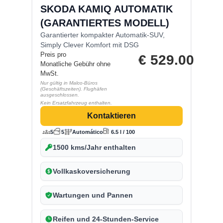
SKODA KAMIQ AUTOMATIK
(GARANTIERTES MODELL)
Garantierter kompakter Automatik-SUV,
Simply Clever Komfort mit DSG
Preis pro
€
529.00
Monatliche Gebühr ohne
MwSt.
Nur gültig in Malco-Büros
(Geschäftszeiten). Flughäfen
ausgeschlossen.
Kein Ersatzfahrzeug enthalten.
Kontaktieren
5
5
Automático
6.5 l / 100
1500 kms/Jahr enthalten
Vollkaskoversicherung
Wartungen und Pannen
Reifen und 24-Stunden-Service