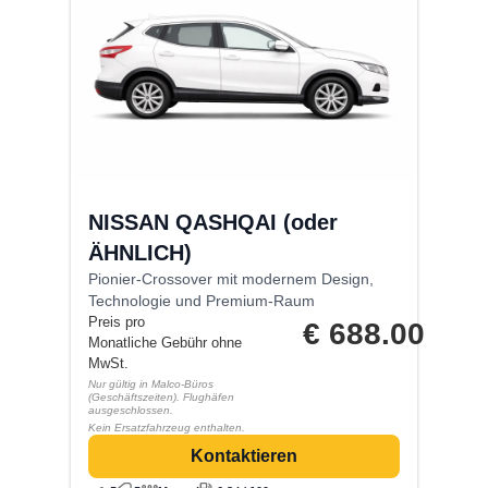
NISSAN QASHQAI (oder
ÄHNLICH)
Pionier-Crossover mit modernem Design,
Technologie und Premium-Raum
Preis pro
€
688.00
Monatliche Gebühr ohne
MwSt.
Nur gültig in Malco-Büros
(Geschäftszeiten). Flughäfen
ausgeschlossen.
Kein Ersatzfahrzeug enthalten.
Kontaktieren