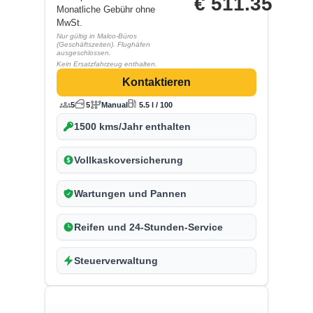
€
511.35
Monatliche Gebühr ohne
MwSt.
Nur gültig in Malco-Büros
(Geschäftszeiten). Flughäfen
ausgeschlossen.
Kein Ersatzfahrzeug enthalten.
Kontaktieren
5
5
Manual
5.5 l / 100
1500 kms/Jahr enthalten
Vollkaskoversicherung
Wartungen und Pannen
Reifen und 24-Stunden-Service
Steuerverwaltung