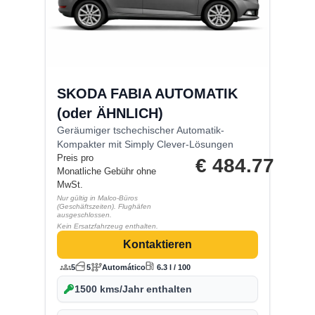
SKODA FABIA AUTOMATIK
(oder ÄHNLICH)
Geräumiger tschechischer Automatik-
Kompakter mit Simply Clever-Lösungen
Preis pro
€
484.77
Monatliche Gebühr ohne
MwSt.
Nur gültig in Malco-Büros
(Geschäftszeiten). Flughäfen
ausgeschlossen.
Kein Ersatzfahrzeug enthalten.
Kontaktieren
5
5
Automático
6.3 l / 100
1500 kms/Jahr enthalten