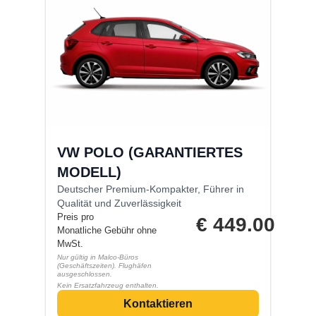
VW POLO (GARANTIERTES
MODELL)
Deutscher Premium-Kompakter, Führer in
Qualität und Zuverlässigkeit
Preis pro
€
449.00
Monatliche Gebühr ohne
MwSt.
Nur gültig in Malco-Büros
(Geschäftszeiten). Flughäfen
ausgeschlossen.
Kein Ersatzfahrzeug enthalten.
Kontaktieren