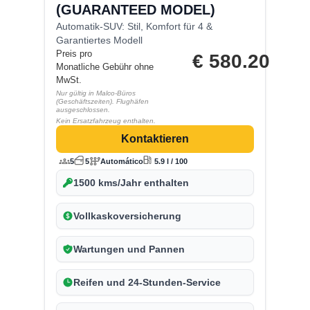
(GUARANTEED MODEL)
Automatik-SUV: Stil, Komfort für 4 &
Garantiertes Modell
Preis pro
€
580.20
Monatliche Gebühr ohne
MwSt.
Nur gültig in Malco-Büros
(Geschäftszeiten). Flughäfen
ausgeschlossen.
Kein Ersatzfahrzeug enthalten.
Kontaktieren
5
5
Automático
5.9 l / 100
1500 kms/Jahr enthalten
Vollkaskoversicherung
Wartungen und Pannen
Reifen und 24-Stunden-Service