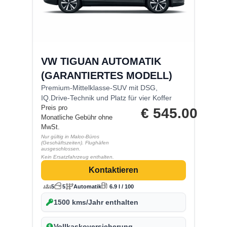
VW TIGUAN AUTOMATIK
(GARANTIERTES MODELL)
Premium-Mittelklasse-SUV mit DSG,
IQ.Drive-Technik und Platz für vier Koffer
Preis pro
€
545.00
Monatliche Gebühr ohne
MwSt.
Nur gültig in Malco-Büros
(Geschäftszeiten). Flughäfen
ausgeschlossen.
Kein Ersatzfahrzeug enthalten.
Kontaktieren
5
5
Automatik
6.9 l / 100
1500 kms/Jahr enthalten
Vollkaskoversicherung