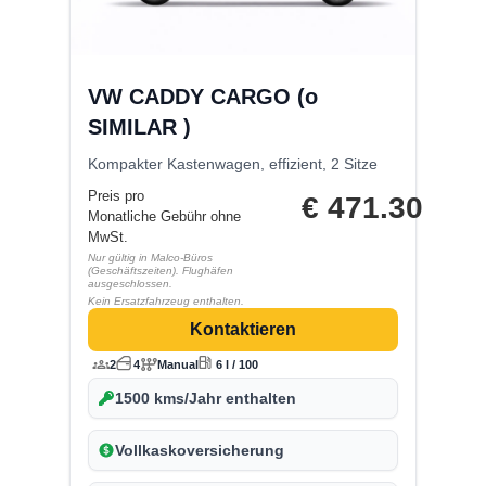
VW CADDY CARGO (o
SIMILAR )
Kompakter Kastenwagen, effizient, 2 Sitze
Preis pro
€
471.30
Monatliche Gebühr ohne
MwSt.
Nur gültig in Malco-Büros
(Geschäftszeiten). Flughäfen
ausgeschlossen.
Kein Ersatzfahrzeug enthalten.
Kontaktieren
2
4
Manual
6 l / 100
1500 kms/Jahr enthalten
Vollkaskoversicherung