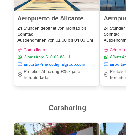
Aeropuerto de Alicante
Aeropuert
24 Stunden geöffnet von Montag bis
24 Stunden geöf
Sonntag
Sonntag
Ausgenommen von 01:00 bis 04:00 Uhr
Ausgenommen vo
Cómo llegar
Cómo llegar
WhatsApp:
610 03 88 11
WhatsApp:
6
airports@malcodigitalgroup.com
airports@mal
Protokoll Abholung-Rückgabe
Protokoll A
herunterladen
herunterlade
Carsharing