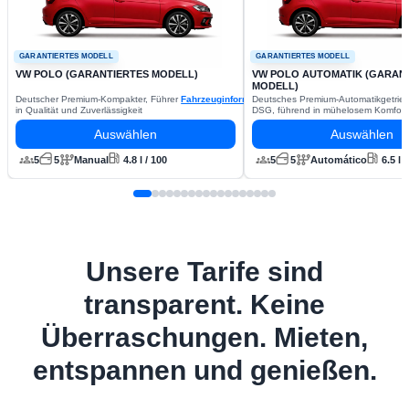
GARANTIERTES MODELL
GARANTIERTES MODELL
VW POLO (GARANTIERTES MODELL)
VW POLO AUTOMATIK (GARAN
MODELL)
Deutscher Premium-Kompakter, Führer
Fahrzeuginformationen
Deutsches Premium-Automatikgetrie
in Qualität und Zuverlässigkeit
DSG, führend in mühelosem Komfort
Auswählen
Auswählen
5
5
Manual
4.8 l / 100
5
5
Automático
6.5 l 
Unsere Tarife sind
transparent. Keine
Überraschungen. Mieten,
entspannen und genießen.