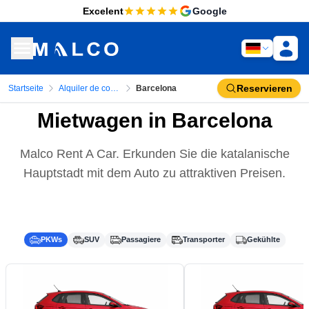
Excelent
Google
Reservieren
Startseite
Alquiler de coches
Barcelona
Mietwagen in Barcelona
Malco Rent A Car. Erkunden Sie die katalanische
Hauptstadt mit dem Auto zu attraktiven Preisen.
PKWs
SUV
Passagiere
Transporter
Gekühlte