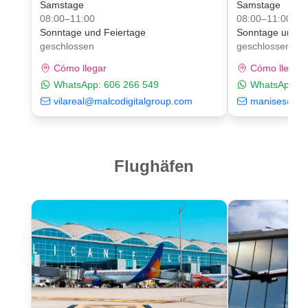
Samstage
Samstage
08:00–11:00
08:00–11:00
Sonntage und Feiertage
Sonntage und F
geschlossen
geschlossen
Cómo llegar
Cómo llegar
WhatsApp:
606 266 549
WhatsApp:
6
vilareal@malcodigitalgroup.com
manises@mal
Flughäfen