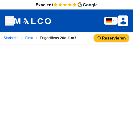
Excelent
Google
Reservieren
Startseite
Flota
Frigorificos 20o 11m3