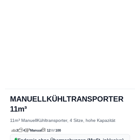
MANUELLKÜHLTRANSPORTER
detalles del vehículo
11m³
11m³ ManuellKühltransporter, 4 Sitze, hohe Kapazität
3
4
Manual
12 l / 100
Endpreis ohne Überraschungen (MwSt. inklusive)